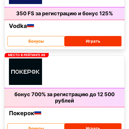
350 FS за регистрацию и бонус 125%
Vodka
Бонусы
Играть
МЕСТО В РЕЙТИНГЕ #8
бонус 700% за регистрацию до 12 500
рублей
Покерок
Бонусы
Играть