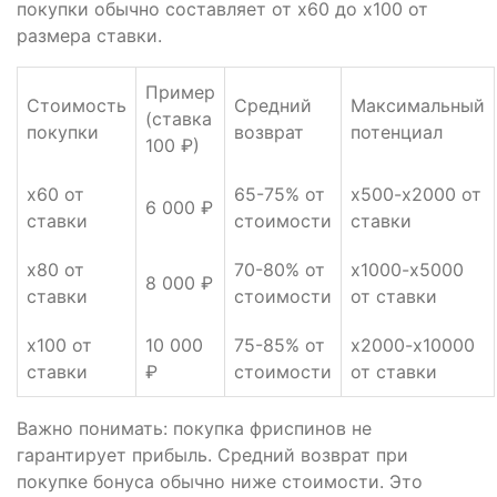
покупки обычно составляет от x60 до x100 от
размера ставки.
Пример
Стоимость
Средний
Максимальный
(ставка
покупки
возврат
потенциал
100 ₽)
x60 от
65-75% от
x500-x2000 от
6 000 ₽
ставки
стоимости
ставки
x80 от
70-80% от
x1000-x5000
8 000 ₽
ставки
стоимости
от ставки
x100 от
10 000
75-85% от
x2000-x10000
ставки
₽
стоимости
от ставки
Важно понимать: покупка фриспинов не
гарантирует прибыль. Средний возврат при
покупке бонуса обычно ниже стоимости. Это