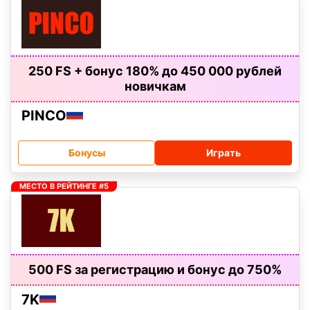
250 FS + бонус 180% до 450 000 рублей
новичкам
PINCO
Бонусы
Играть
МЕСТО В РЕЙТИНГЕ #5
500 FS за регистрацию и бонус до 750%
7K