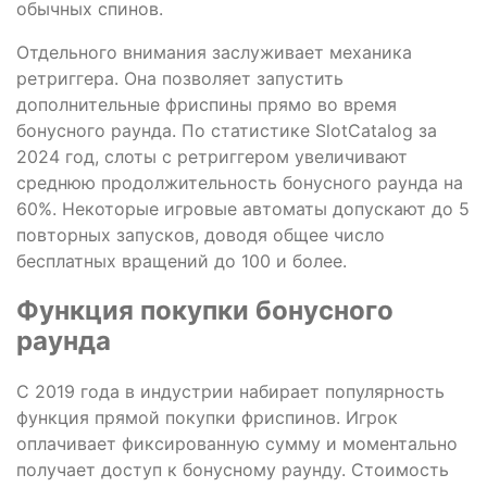
обычных спинов.
Отдельного внимания заслуживает механика
ретриггера. Она позволяет запустить
дополнительные фриспины прямо во время
бонусного раунда. По статистике SlotCatalog за
2024 год, слоты с ретриггером увеличивают
среднюю продолжительность бонусного раунда на
60%. Некоторые игровые автоматы допускают до 5
повторных запусков, доводя общее число
бесплатных вращений до 100 и более.
Функция покупки бонусного
раунда
С 2019 года в индустрии набирает популярность
функция прямой покупки фриспинов. Игрок
оплачивает фиксированную сумму и моментально
получает доступ к бонусному раунду. Стоимость