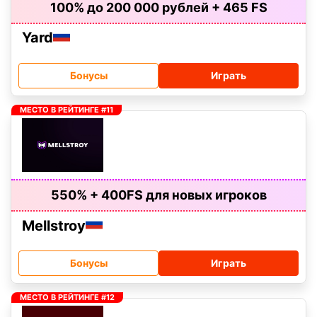
100% до 200 000 рублей + 465 FS
Yard
Бонусы
Играть
МЕСТО В РЕЙТИНГЕ #11
550% + 400FS для новых игроков
Mellstroy
Бонусы
Играть
МЕСТО В РЕЙТИНГЕ #12