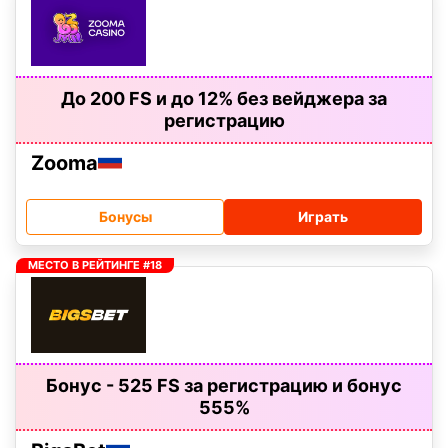
До 200 FS и до 12% без вейджера за
регистрацию
Zooma
Бонусы
Играть
МЕСТО В РЕЙТИНГЕ #18
Бонус - 525 FS за регистрацию и бонус
555%