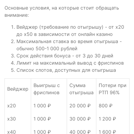
Основные условия, на которые стоит обращать
внимание:
Вейджер (требование по отыгрышу) - от x20
до x50 в зависимости от онлайн казино
Максимальная ставка во время отыгрыша -
обычно 500-1 000 рублей
Срок действия бонуса - от 3 до 30 дней
Лимит на максимальный вывод с фриспинов
Список слотов, доступных для отыгрыша
Выигрыш с
Сумма
Потери при
Вейджер
фриспинов
отыгрыша
РТП 96%
x20
1 000 ₽
20 000 ₽
800 ₽
x30
1 000 ₽
30 000 ₽
1 200 ₽
x40
1 000 ₽
40 000 ₽
1 600 ₽