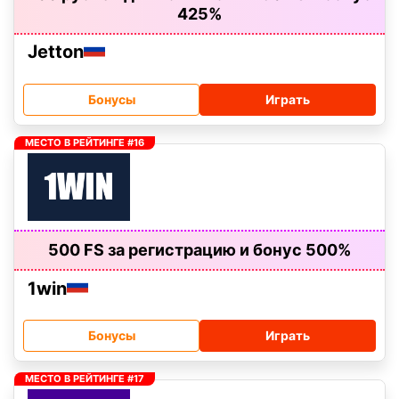
425%
Jetton
Бонусы
Играть
МЕСТО В РЕЙТИНГЕ #16
500 FS за регистрацию и бонус 500%
1win
Бонусы
Играть
МЕСТО В РЕЙТИНГЕ #17