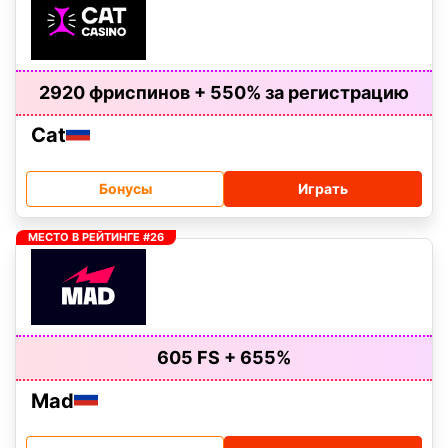
2920 фриспинов + 550% за регистрацию
Cat
Бонусы
Играть
МЕСТО В РЕЙТИНГЕ #26
605 FS + 655%
Mad